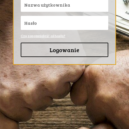
Czy zapomniałeś/-aś hasła?
Logowanie