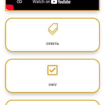

OFERTA

OWU