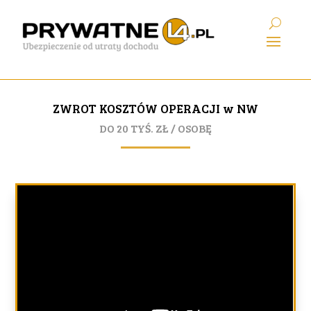
ZWROT KOSZTÓW OPERACJI w NW
DO 20 TYŚ. ZŁ / OSOBĘ